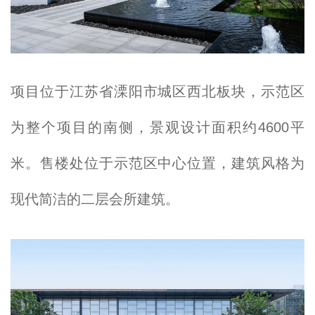
项目位于江苏省溧阳市城区西北板块，示范区
为整个项目的南侧，景观设计面积约4600平
米。售楼处位于示范区中心位置，建筑风格为
现代简洁的二层会所建筑。