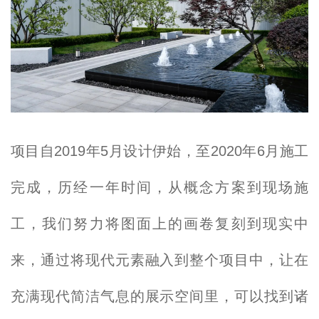
项目自2019年5月设计伊始，至2020年6月施工
完成，历经一年时间，从概念方案到现场施
工，我们努力将图面上的画卷复刻到现实中
来，通过将现代元素融入到整个项目中，让在
充满现代简洁气息的展示空间里，可以找到诸