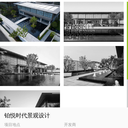
铂悦时代景观设计
项目地点
开发商