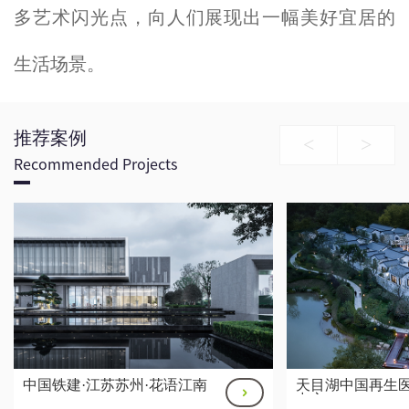
多艺术闪光点，向人们展现出一幅美好宜居的
生活场景。
推荐案例
<
>
Recommended Projects
中国铁建·江苏苏州·花语江南
天目湖中国再生
中心